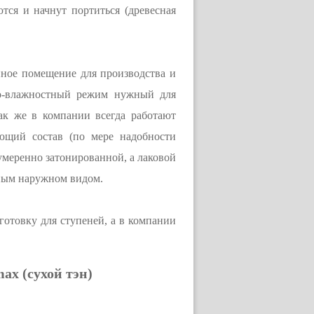
ются и начнут портиться (древесная
анное помещение для производства и
но-влажностный режим нужный для
Так же в компании всегда работают
ующий состав (по мере надобности
умеренно затонированной, а лаковой
тным наружном видом.
готовку для ступеней, а в компании
x (сухой тэн)