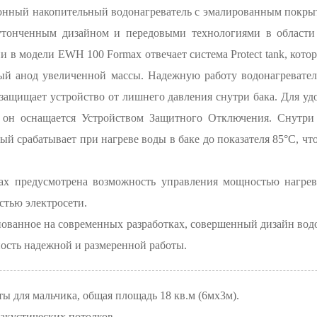
ронный накопительный водонагреватель с эмалированным покры
 утонченным дизайном и передовыми технологиями в области
и в модели EWH 100 Formax отвечает система Protect tank, кот
вый анод увеличенной массы. Надежную работу водонагревате
защищает устройство от лишнего давления снутри бака. Для уд
 он оснащается Устройством Защитного Отключения. Снутри
ый срабатывает при нагреве воды в баке до показателя 85°С, чт
x предусмотрена возможность управления мощностью нагрева,
тью электросети.
нованное на современных разработках, совершенный дизайн во
ость надежной и размеренной работы.
ы для мальчика, общая площадь 18 кв.м (6мх3м).
акустических потолков