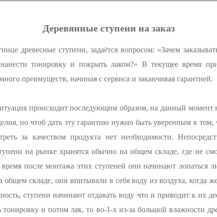
Деревянные ступени на заказ
тнице древесные ступени, задаётся вопросом: «Зачем заказыва
нанести тонировку и покрыть лаком?» В текущее время при
 много преимуществ, начиная с сервиса и заканчивая гарантией.
ситуация происходит последующим образом, на данный момент 
делия, но чтоб дать эту гарантию нужно быть уверенным в том, 
реть за качеством продукта нет необходимости. Непосредс
ступени на рынке хранятся обычно на общем складе, где не см
 время после монтажа этих ступеней они начинают лопаться л
а общем складе, они впитывали в себя воду из воздуха, когда ж
ость, ступени начинают отдавать воду что и приводит к их д
ь тонировку и потом лак, то во-1-х из-за большой влажности д