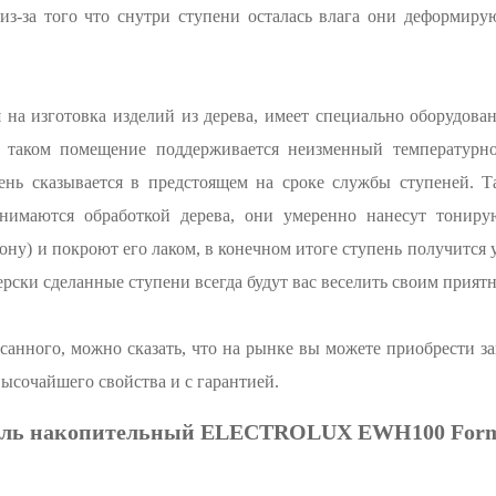
из-за того что снутри ступени осталась влага они деформиру
 на изготовка изделий из дерева, имеет специально оборудов
В таком помещение поддерживается неизменный температур
чень сказывается в предстоящем на сроке службы ступеней. 
анимаются обработкой дерева, они умеренно нанесут тонир
ону) и покроют его лаком, в конечном итоге ступень получится 
ерски сделанные ступени всегда будут вас веселить своим прия
санного, можно сказать, что на рынке вы можете приобрести за
высочайшего свойства и с гарантией.
ель накопительный ELECTROLUX EWH100 Forma